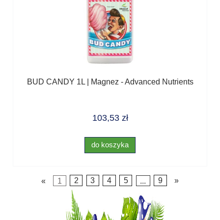
BUD CANDY 1L | Magnez - Advanced Nutrients
103,53 zł
do koszyka
«
1
2
3
4
5
...
9
»