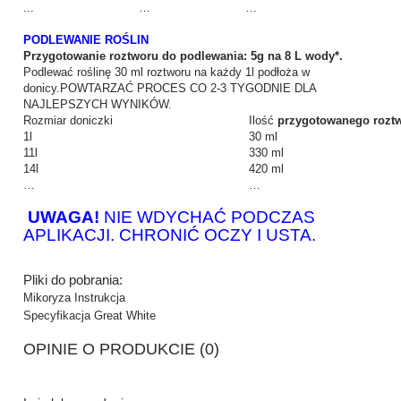
...
…
…
PODLEWANIE ROŚLIN
Przygotowanie
roztworu do podlewania: 5g na 8 L wody*.
Podlewać roślinę 30 ml roztworu na każdy 1l podłoża w
donicy.POWTARZAĆ PROCES CO 2-3 TYGODNIE DLA
NAJLEPSZYCH WYNIKÓW.
Rozmiar doniczki
Ilość
przygotowanego rozt
1l
30 ml
11l
330 ml
14l
420 ml
…
…
UWAGA!
NIE WDYCHAĆ PODCZAS
APLIKACJI. CHRONIĆ OCZY I USTA.
Pliki do pobrania:
Mikoryza Instrukcja
Specyfikacja Great White
OPINIE O PRODUKCIE (0)