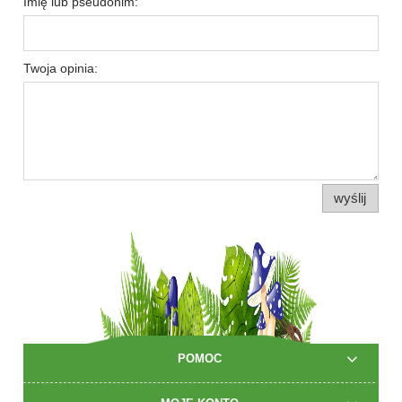
Imię lub pseudonim:
Twoja opinia:
wyślij
POMOC