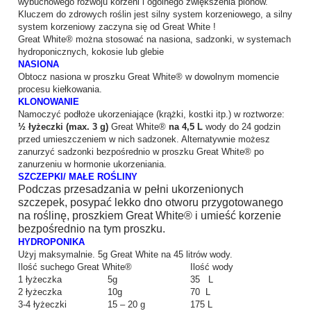
wybuchowego rozwoju korzeni i ogólnego zwiększenia plonów.
Kluczem do zdrowych roślin jest silny system korzeniowego, a silny
system korzeniowy zaczyna się od Great White !
Great White® można stosować na nasiona, sadzonki, w systemach
hydroponicznych, kokosie lub glebie
NASIONA
Obtocz nasiona w proszku Great White® w dowolnym momencie
procesu kiełkowania.
KLONOWANIE
Namoczyć podłoże ukorzeniające (krążki, kostki itp.) w roztworze:
½ łyżeczki (max. 3 g)
Great White®
na 4,5 L
wody do 24 godzin
przed umieszczeniem w nich sadzonek. Alternatywnie możesz
zanurzyć sadzonki bezpośrednio w proszku Great White® po
zanurzeniu w hormonie ukorzeniania.
SZCZEPKI/ MAŁE ROŚLINY
Podczas przesadzania w pełni ukorzenionych
szczepek, posypać lekko dno otworu przygotowanego
na roślinę, proszkiem Great White® i umieść korzenie
bezpośrednio na tym proszku.
HYDROPONIKA
Użyj maksymalnie. 5g Great White na 45 litrów wody.
Ilość suchego Great White®
Ilość wody
1 łyżeczka
5g
35 L
2 łyżeczka
10g
70 L
3-4 łyżeczki
15 – 20 g
175 L