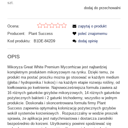
szt.
dodaj do przechowalni
Ocena:
zapytaj o produkt
Producent:
Plant Success
poleć znajomemu
Kod produktu:
B1DE-842D9
dodaj opinię
OPIS
Mikoryza Great White Premium Mycorrhizae jest najbardziej
kompletnym produktem mikoryzowym na rynku. Dzięki temu, że
produkt ma postać proszku mozna go stosować w każdym medium
(gleba / hydroponika / kokos) i na każdym etapie rozwoju rośliny, od
kiełkowania po kwitnienie. Najnowocześniejsza formuła zawiera aż
16 różnych gatunków grzybów mikoryzowych, 14 różnych gatunków
pożytecznych bakterii i 2 gatunki trichodermy, wszystko w jednym
produkcie. Doskonała i skoncentrowana formuła firmy Plant
Success zapewnia optymalną kolonizację pożytecznych grzybów
wokół systemów korzeniowych . Rozpuszczalny w wodzie proszek
sprawia, że aplikacja jest natychmiastowa i dostarcza zarodniki
bezpośrednio do korzeni. Użytkownicy powinni spodziewać się