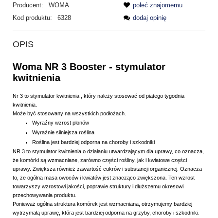
Producent:
WOMA
poleć znajomemu
Kod produktu:
6328
dodaj opinię
OPIS
Woma NR 3 Booster - stymulator
kwitnienia
Nr 3 to stymulator kwitnienia , który należy stosować od piątego tygodnia
kwitnienia.
Może być stosowany na wszystkich podłożach.
Wyraźny wzrost plonów
Wyraźnie silniejsza roślina
Roślina jest bardziej odporna na choroby i szkodniki
NR 3 to stymulator kwitnienia o działaniu utwardzającym dla uprawy, co oznacza,
że komórki są wzmacniane, zarówno części rośliny, jak i kwiatowe części
uprawy. Zwiększa również zawartość cukrów i substancji organicznej. Oznacza
to, że ogólna masa owoców i kwiatów jest znacząco zwiększona. Ten wzrost
towarzyszy wzrostowi jakości, poprawie struktury i dłuższemu okresowi
przechowywania produktu.
Ponieważ ogólna struktura komórek jest wzmacniana, otrzymujemy bardziej
wytrzymałą uprawę, która jest bardziej odporna na grzyby, choroby i szkodniki.