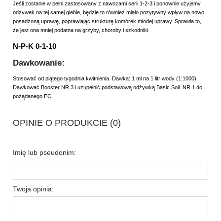
Jeśli zostanie w pełni zastosowany z nawozami serii 1-2-3 i ponownie użyjemy
odżywek na tej samej glebie, będzie to również miało pozytywny wpływ na nowo
posadzoną uprawę, poprawiając strukturę komórek młodej uprawy. Sprawia to,
że jest ona mniej podatna na grzyby, choroby i szkodniki.
N-P-K 0-1-10
Dawkowanie:
Stosować od piątego tygodnia kwitnienia. Dawka: 1 ml na 1 litr wody (1:1000).
Dawkować Booster NR 3 i uzupełnić podstawową odżywką Basic Soil NR 1 do
pożądanego EC.
OPINIE O PRODUKCIE (0)
Imię lub pseudonim:
Twoja opinia: