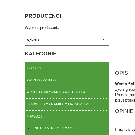
PRODUCENCI
Wybierz producenta
KATEGORIE
GRZYBY
OPIS
WAPORYZATORY
Woma Soil
życia glebo
PRZECHOWYWANIE / AKCESORIA
Produkt ma
przyszłości
GROWBOXY / NAMIOTY UPRAWOWE
OPINIE
NAWOZY
NITRO STROM PLAZMA
Imię lub 