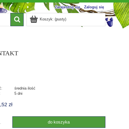
Zarejestruj się
Zaloguj się
Koszyk:
(pusty)
NTAKT
ć:
średnia ilość
:
5 dni
,52 zł
do koszyka
.