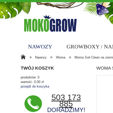
NAWOZY
GROWBOXY / N
»
»
»
Nawozy
Woma
Woma Soil Clean na ziemi
JAK DO NAS TRAFIĆ?
BLO
TWÓJ KOSZYK
WOMA S
produktów:
0
wartość:
0,00 zł
przejdź do koszyka
503 173
885
DORADZIMY!