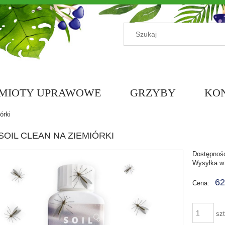
AMIOTY UPRAWOWE
GRZYBY
KO
órki
G
OIL CLEAN NA ZIEMIÓRKI
Dostępnoś
Wysyłka w
62
Cena:
szt